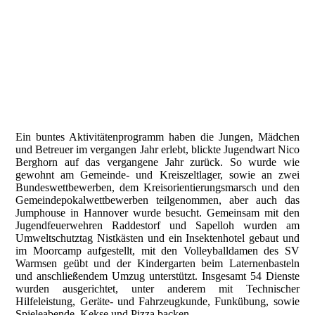
Ein buntes Aktivitätenprogramm haben die Jungen, Mädchen
und Betreuer im vergangen Jahr erlebt, blickte Jugendwart Nico
Berghorn auf das vergangene Jahr zurück. So wurde wie
gewohnt am Gemeinde- und Kreiszeltlager, sowie an zwei
Bundeswettbewerben, dem Kreisorientierungsmarsch und den
Gemeindepokalwettbewerben teilgenommen, aber auch das
Jumphouse in Hannover wurde besucht. Gemeinsam mit den
Jugendfeuerwehren Raddestorf und Sapelloh wurden am
Umweltschutztag Nistkästen und ein Insektenhotel gebaut und
im Moorcamp aufgestellt, mit den Volleyballdamen des SV
Warmsen geübt und der Kindergarten beim Laternenbasteln
und anschließendem Umzug unterstützt. Insgesamt 54 Dienste
wurden ausgerichtet, unter anderem mit Technischer
Hilfeleistung, Geräte- und Fahrzeugkunde, Funkübung, sowie
Spieleabende, Kekse und Pizza backen.