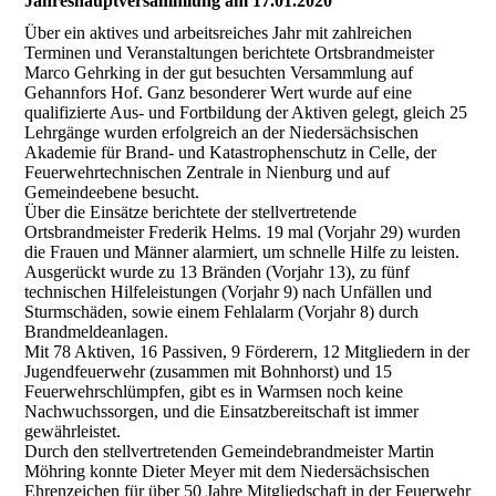
Jahreshauptversammlung am 17.01.2020
Über ein aktives und arbeitsreiches Jahr mit zahlreichen
Terminen und Veranstaltungen berichtete Ortsbrandmeister
Marco Gehrking in der gut besuchten Versammlung auf
Gehannfors Hof. Ganz besonderer Wert wurde auf eine
qualifizierte Aus- und Fortbildung der Aktiven gelegt, gleich 25
Lehrgänge wurden erfolgreich an der Niedersächsischen
Akademie für Brand- und Katastrophenschutz in Celle, der
Feuerwehrtechnischen Zentrale in Nienburg und auf
Gemeindeebene besucht.
Über die Einsätze berichtete der stellvertretende
Ortsbrandmeister Frederik Helms. 19 mal (Vorjahr 29) wurden
die Frauen und Männer alarmiert, um schnelle Hilfe zu leisten.
Ausgerückt wurde zu 13 Bränden (Vorjahr 13), zu fünf
technischen Hilfeleistungen (Vorjahr 9) nach Unfällen und
Sturmschäden, sowie einem Fehlalarm (Vorjahr 8) durch
Brandmeldeanlagen.
Mit 78 Aktiven, 16 Passiven, 9 Förderern, 12 Mitgliedern in der
Jugendfeuerwehr (zusammen mit Bohnhorst) und 15
Feuerwehrschlümpfen, gibt es in Warmsen noch keine
Nachwuchssorgen, und die Einsatzbereitschaft ist immer
gewährleistet.
Durch den stellvertretenden Gemeindebrandmeister Martin
Möhring konnte Dieter Meyer mit dem Niedersächsischen
Ehrenzeichen für über 50 Jahre Mitgliedschaft in der Feuerwehr