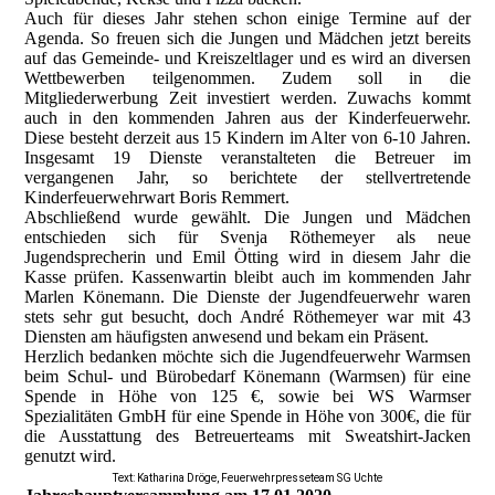
Auch für dieses Jahr stehen schon einige Termine auf der
Agenda. So freuen sich die Jungen und Mädchen jetzt bereits
auf das Gemeinde- und Kreiszeltlager und es wird an diversen
Wettbewerben teilgenommen. Zudem soll in die
Mitgliederwerbung Zeit investiert werden. Zuwachs kommt
auch in den kommenden Jahren aus der Kinderfeuerwehr.
Diese besteht derzeit aus 15 Kindern im Alter von 6-10 Jahren.
Insgesamt 19 Dienste veranstalteten die Betreuer im
vergangenen Jahr, so berichtete der stellvertretende
Kinderfeuerwehrwart Boris Remmert.
Abschließend wurde gewählt. Die Jungen und Mädchen
entschieden sich für Svenja Röthemeyer als neue
Jugendsprecherin und Emil Ötting wird in diesem Jahr die
Kasse prüfen. Kassenwartin bleibt auch im kommenden Jahr
Marlen Könemann. Die Dienste der Jugendfeuerwehr waren
stets sehr gut besucht, doch André Röthemeyer war mit 43
Diensten am häufigsten anwesend und bekam ein Präsent.
Herzlich bedanken möchte sich die Jugendfeuerwehr Warmsen
beim Schul- und Bürobedarf Könemann (Warmsen) für eine
Spende in Höhe von 125 €, sowie bei WS Warmser
Spezialitäten GmbH für eine Spende in Höhe von 300€, die für
die Ausstattung des Betreuerteams mit Sweatshirt-Jacken
genutzt wird.
Text: Katharina Dröge, Feuerwehrpresseteam SG Uchte