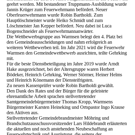
geehrt werden. Mit bestandener Truppmann-Ausbildung wurde
Jannis Krüger zum Feuerwehrmann befördert. Neuer
Oberfeuerwehrmann wurde Robin Bartholdi. Zum
Hauptlöschmeister wurde Heiko Schmidt und zum
Löschmeister Jan Kepper befördert. Neu dabei ist Luca
Bogenschneider als Feuerwehrmannanwärter.
Die Wettbewerbsgruppe aus Warmsen belegt den 4. Platz bei
den Gemeindeausscheidungen und nahm erfolgreich an
weiteren Wettbewerben teil. Im Jahr 2021 wird die Feuerwehr
Warmsen den Gemeindewettbewerb ausrichten, teilte Gehrking
mit.
Für die beste Dienstbeteiligung im Jahre 2019 wurde Arndt
Hake ausgezeichnet, bei der Altersgruppe waren Herbert
Bödeker, Heinrich Gehrking, Werner Störmer, Heiner Helms
und Heinrich Könemann der Diensteifrigsten.
Zu neuen Kassenprüfer wurde Robin Bartholdi gewählt.
Den Dank des Rates und der Bürger für die geleistete
ehrenamtliche Arbeit sprachen stellvertretender
Samtgemeindebürgermeister Thomas Kropp, Warmsens
Bürgermeister Karsten Heineking und Ortspastor Ingo Krause
den Aktiven aus.
Stellvertretender Gemeindebrandmeister Möhring und
Brandschutzausschussvorsitzender Lars Hildebrandt erläuterten
die aktuellen und noch anstehenden Neubeschaffung an
Feuerwehrtechnik und Ausrüstung, die seitens der