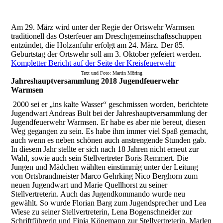
Am 29. März wird unter der Regie der Ortswehr Warmsen
traditionell das Osterfeuer am Dreschgemeinschaftsschuppen
entzündet, die Holzanfuhr erfolgt am 24. März. Der 85.
Geburtstag der Ortswehr soll am 3. Oktober gefeiert werden.
Kompletter Bericht auf der Seite der Kreisfeuerwehr
Text und Foto: Martin Möring
Jahreshauptversammlung 2018 Jugendfeuerwehr
Warmsen
2000 sei er „ins kalte Wasser“ geschmissen worden, berichtete
Jugendwart Andreas Bult bei der Jahreshauptversammlung der
Jugendfeuerwehr Warmsen. Er habe es aber nie bereut, diesen
Weg gegangen zu sein. Es habe ihm immer viel Spaß gemacht,
auch wenn es neben schönen auch anstrengende Stunden gab.
In diesem Jahr stellte er sich nach 18 Jahren nicht erneut zur
Wahl, sowie auch sein Stellvertreter Boris Remmert. Die
Jungen und Mädchen wählten einstimmig unter der Leitung
von Ortsbrandmeister Marco Gehrking Nico Berghorn zum
neuen Jugendwart und Marie Quellhorst zu seiner
Stellvertreterin. Auch das Jugendkommando wurde neu
gewählt. So wurde Florian Barg zum Jugendsprecher und Lea
Wiese zu seiner Stellvertreterin, Lena Bogenschneider zur
Schriftführerin und Finja Könemann zur Stellvertreterin, Marlen