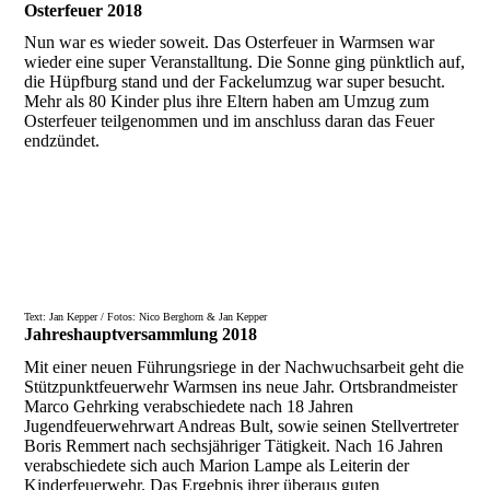
Osterfeuer 2018
Nun war es wieder soweit. Das Osterfeuer in Warmsen war
wieder eine super Veranstalltung. Die Sonne ging pünktlich auf,
die Hüpfburg stand und der Fackelumzug war super besucht.
Mehr als 80 Kinder plus ihre Eltern haben am Umzug zum
Osterfeuer teilgenommen und im anschluss daran das Feuer
endzündet.
Text: Jan Kepper / Fotos: Nico Berghorn & Jan Kepper
Jahreshauptversammlung 2018
Mit einer neuen Führungsriege in der Nachwuchsarbeit geht die
Stützpunktfeuerwehr Warmsen ins neue Jahr. Ortsbrandmeister
Marco Gehrking verabschiedete nach 18 Jahren
Jugendfeuerwehrwart Andreas Bult, sowie seinen Stellvertreter
Boris Remmert nach sechsjähriger Tätigkeit. Nach 16 Jahren
verabschiedete sich auch Marion Lampe als Leiterin der
Kinderfeuerwehr. Das Ergebnis ihrer überaus guten