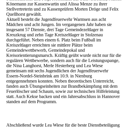
Könemann zur Kassenwartin und Alissa Menze zu ihrer
Stellvertreterin und zu Kassenprüfern Morten Dröge und Felix
Quellhorst gewählt.
Aktuell besteht die Jugendfeuerwehr Warmsen aus acht
Mädchen und acht Jungen. Im vergangenen Jahr haben sie
insgesamt 57 Dienste, drei Tage Gemeindezeltlager in
Kreuzkrug und zehn Tage Kreiszeltlager in Stolzenau
durchgeführt. Neben einem 6. Platz beim Fußball im
Kreiszeltlager erreichten sie mittlere Plätze beim
Gemeindewettbewerb, Gemeindepokal und
Kreisorientierungsmarsch. Kräftig geübt wurde nicht nur für die
regulären Wettbewerbe, sondern auch für die Leistungsspange,
die Nina Langhorst, Merle Hesterberg und Lea Wiese
gemeinsam mit sechs Jugendlichen der Jugendfeuerwehr
Essern-Nordel-Steinbrink am 10.9. in Nienburg
entgegennehmen konnten. Neben theoretischen Unterreicht,
fanden auch Übungseinheiten zur Brandbekämpfung mit dem
Feuerlöscher und Schaum, sowie zur technischen Hilfeleistung
statt. Auch Kekse backen und ein Jahresabschluss in Hannover
standen auf dem Programm.
2018_JFWarmsen_JH
Abschließend wurde Lea Wiese für die beste Dienstbeteiligung