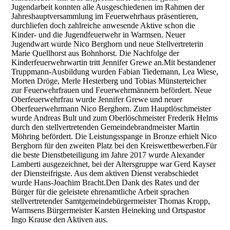
Jugendarbeit konnten alle Ausgeschiedenen im Rahmen der
Jahreshauptversammlung im Feuerwehrhaus präsentieren,
durchliefen doch zahlreiche anwesende Aktive schon die
Kinder- und die Jugendfeuerwehr in Warmsen. Neuer
Jugendwart wurde Nico Berghorn und neue Stellvertreterin
Marie Quellhorst aus Bohnhorst. Die Nachfolge der
Kinderfeuerwehrwartin tritt Jennifer Grewe an.Mit bestandener
Truppmann-Ausbildung wurden Fabian Tiedemann, Lea Wiese,
Morten Dröge, Merle Hesterberg und Tobias Münsterteicher
zur Feuerwehrfrauen und Feuerwehrmännern befördert. Neue
Oberfeuerwehrfrau wurde Jennifer Grewe und neuer
Oberfeuerwehrmann Nico Berghorn. Zum Hauptlöschmeister
wurde Andreas Bult und zum Oberlöschmeister Frederik Helms
durch den stellvertretenden Gemeindebrandmeister Martin
Möhring befördert. Die Leistungsspange in Bronze erhielt Nico
Berghorn für den zweiten Platz bei den Kreiswettbewerben.Für
die beste Dienstbeteiligung im Jahre 2017 wurde Alexander
Lamberti ausgezeichnet, bei der Altersgruppe war Gerd Kayser
der Diensteifrigste. Aus dem aktiven Dienst verabschiedet
wurde Hans-Joachim Bracht.Den Dank des Rates und der
Bürger für die geleistete ehrenamtliche Arbeit sprachen
stellvertretender Samtgemeindebürgermeister Thomas Kropp,
Warmsens Bürgermeister Karsten Heineking und Ortspastor
Ingo Krause den Aktiven aus.